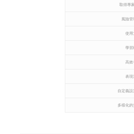
取得專
風險管
使用
學習
高效
表現
自定義設
多樣化的