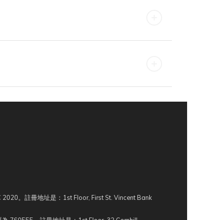
冊地址是：1st Floor, First St. Vincent Bank