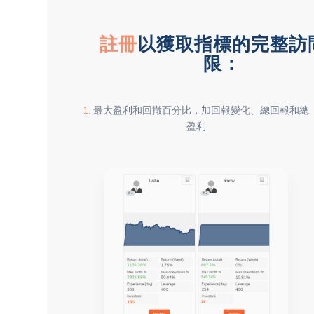
註冊
以獲取指標的完整訪
限：
1.
最大盈利和回撤百分比，加回報變化、總回報和總
盈利