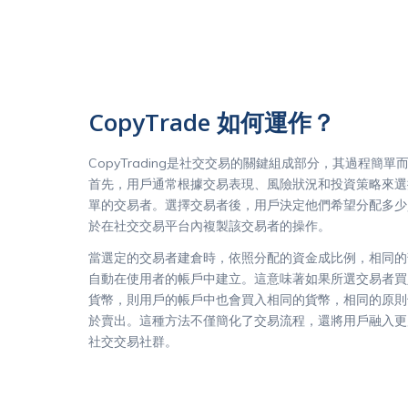
CopyTrade 如何運作？
CopyTrading是社交交易的關鍵組成部分，其過程簡單
首先，用戶通常根據交易表現、風險狀況和投資策略來選
單的交易者。選擇交易者後，用戶決定他們希望分配多少
於在社交交易平台內複製該交易者的操作。
當選定的交易者建倉時，依照分配的資金成比例，相同的
自動在使用者的帳戶中建立。這意味著如果所選交易者買
貨幣，則用戶的帳戶中也會買入相同的貨幣，相同的原則
於賣出。這種方法不僅簡化了交易流程，還將用戶融入更
社交交易社群。