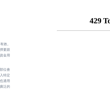
而有效。
擇要跟
資金用
部位會
入特定
也適用
廣泛的