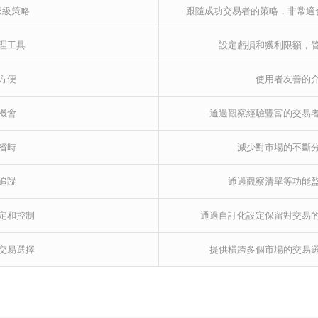
家級策略
跟隨成功交易者的策略，非常適
理工具
設定虧損和獲利限額，
方便
使用者友善的
機會
通過觀察經驗豐富的交易
省時
減少對市場的不斷
追蹤
通過觀察清單等功能
定和控制
通過自訂化設定保留對交易
交易選擇
提供橫跨多個市場的交易