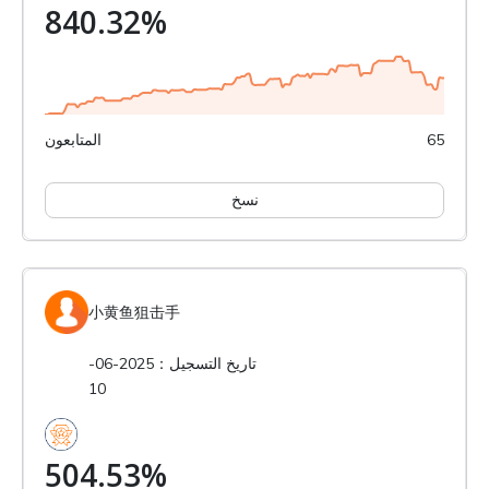
840.32%
65
المتابعون
نسخ
小黄鱼狙击手
تاريخ التسجيل：2025-06-
10
504.53%