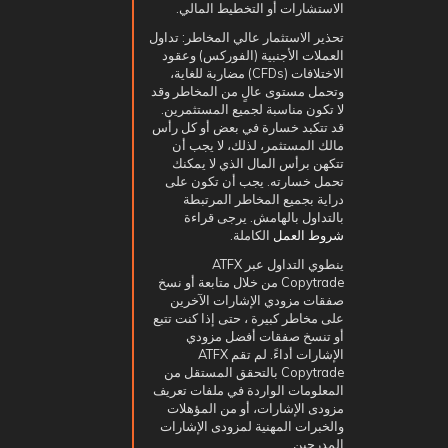
الاستشارات أو التخطيط المالي.
تحذير الاستثمار عالي المخاطر: تداول
العملات الأجنبية (الفوركس) وعقود
الاختلافات (CFDs) مضاربة للغاية،
وتحمل مستوى عالٍ من المخاطر وقد
لا تكون مناسبة لجميع المستثمرين.
قد تتكبد خسارة في بعض أو كل رأس
مالك المستثمر، لذلك، لا يجب أن
تتكهن برأس المال الذي لا يمكنك
تحمل خسارته. يجب أن تكون على
دراية بجميع المخاطر المرتبطة
بالتداول بالهامش. يرجى قراءة
شروط العمل
الكاملة.
ينطوي التداول عبر ATFX
Copytrade من خلال متابعة أو نسخ
صفقات مزودي الإشارات الآخرين
على مخاطر كبيرة ، حتى إذا كنت تتبع
أو تنسخ صفقات أفضل مزودي
الإشارات أداءً. لم تقم ATFX
Copytrade بالتحقق المستقل من
المعلومات الواردة في ملفات تعريف
مزودى الإشارات، أو من المؤهلات
والخبرات المهنية لمزودى الإشارات
المدرجين.