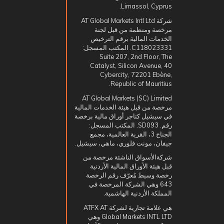
Limassol, Cyprus.
شركة AT Global Markets Intl Ltd
مرخصة ومنظمة من قبل لجنة
الخدمات المالية برقم الترخيص
C118023331. المكتب المسجل:
Suite 207, 2nd Floor, The
Catalyst, Silicon Avenue, 40
Cybercity, 72201 Ebène,
Republic of Mauritius.
AT Global Markets (SC) Limited
مرخصة من قبل هيئة الخدمات المالية
في سيشيل كتاجر أوراق مالية برخصة
رقم. SD093. المكتب المسجل:
الجناح 3، القرية العالمية، مجمع
جيفان، مونت فلوري، ماهي، سيشيل.
شركةالأسواق الناشئة مرخصة من
قبل هيئة الأوراق المالية الأردنية
رخصة وسيط مُعرّف رقم الرخصة
643 وهي الشركة المرخصة في
المملكة الأردنية الهاشمية.
هي علامة تجارية لشركة ATFX AT
Global Markets INTL LTD وهي