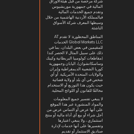
شركة مرخصة من قبل هيئةالأوراق
المالية في جمهورية موريشيوس
وتقدم جميع الخدمات المالية
فيالمملكة الأردنية الهاشمية من خلال
وسيطها المعرف شركة الأسواق
الناشئة.
المناطق المحظورة: لا تقدم AT
Global Markets LLC الخدمات
للمقيمين في بعض البلدان، بما في
ذلك على سبيل المثال لا الحصر كندا
(مقاطعات كولومبيا البريطانية وكيبك
وساسكاتشوان)، اليابان وجمهورية
كوريا الشعبية الديمقراطية وإيران
والولايات المتحدة الأمريكية. أو أي
شخص في أي بلد أو ولاية قضائية
حيث يكون هذا التوزيع أو الاستخدام
مخالفًا للقانون أو اللوائح المحلية.
لا ينبغي تفسير جميع المعلومات
والمواد المنشورة عبر هذا الموقع
على أنها عرض أو التماس عرض من
أجل شراء أو بيع أي أداة مالية أو منتج
استثماري ، ولا ينبغي اعتبارها
وتفسيرها على أنها خدمات لإدارة
صناديق الاستثمار أو تقديم